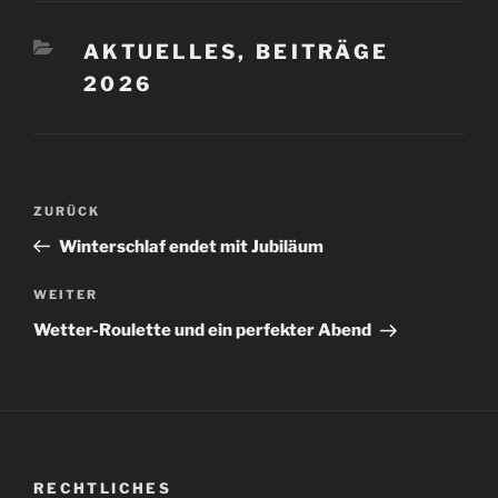
KATEGORIEN
AKTUELLES
,
BEITRÄGE
2026
Beitragsnavigation
Vorheriger
ZURÜCK
Beitrag
Winterschlaf endet mit Jubiläum
Nächster
WEITER
Beitrag
Wetter-Roulette und ein perfekter Abend
RECHTLICHES