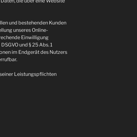
Daten, die über eine Website
ellen und bestehenden Kunden
tellung unseres Online-
prechende Einwilligung
 a DSGVO und § 25 Abs. 1
ionen im Endgerät des Nutzers
rrufbar.
 seiner Leistungspflichten