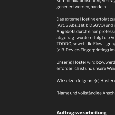
Kommunikationsdaten, Vertrags
generiert werden, handeln.
Das externe Hosting erfolgt z
(Art. 6 Abs. 1 lit. b DSGVO) und
Angebots durch einen profession
abgefragt wurde, erfolgt die Ve
TDDDG, soweit die Einwilligun
(z. B. Device-Fingerprinting) i
Unser(e) Hoster wird bzw. werde
erforderlich ist und unsere We
Wir setzen folgende(n) Hoster e
[Name und vollständige Anschr
Auftragsverarbeitung