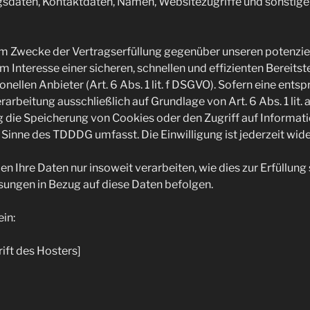
daten, Kontaktdaten, Namen, Websitezugriffe und sonstige 
um Zwecke der Vertragserfüllung gegenüber unseren potenzi
 im Interesse einer sicheren, schnellen und effizienten Bereits
ellen Anbieter (Art. 6 Abs. 1 lit. f DSGVO). Sofern eine ents
rarbeitung ausschließlich auf Grundlage von Art. 6 Abs. 1 lit.
g die Speicherung von Cookies oder den Zugriff auf Informat
m Sinne des TDDDG umfasst. Die Einwilligung ist jederzeit wide
n Ihre Daten nur insoweit verarbeiten, wie dies zur Erfüllung
isungen in Bezug auf diese Daten befolgen.
in:
ift des Hosters]