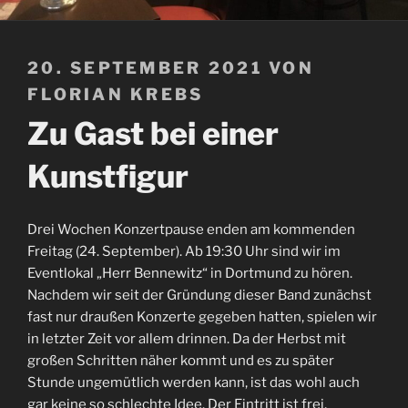
VERÖFFENTLICHT
20. SEPTEMBER 2021
VON
AM
FLORIAN KREBS
Zu Gast bei einer
Kunstfigur
Drei Wochen Konzertpause enden am kommenden
Freitag (24. September). Ab 19:30 Uhr sind wir im
Eventlokal „Herr Bennewitz“ in Dortmund zu hören.
Nachdem wir seit der Gründung dieser Band zunächst
fast nur draußen Konzerte gegeben hatten, spielen wir
in letzter Zeit vor allem drinnen. Da der Herbst mit
großen Schritten näher kommt und es zu später
Stunde ungemütlich werden kann, ist das wohl auch
gar keine so schlechte Idee. Der Eintritt ist frei,