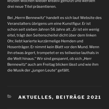
letzten Wochen wieder kreativ genutzt und werden
drei neue Titel präsentieren.
Bei „Herrn Bennewitz“ handelt es sich laut Website des
Veranstalters übrigens um eine Kunstfigur. Er ist
schon seit sieben Jahren 56 Jahre alt. „Er ist ein wenig
eitel, trägt den Seitenscheitel dicht über dem linken
Ohr, liebt karierte kurzärmelige Hemden und
Hosenträger. Er nimmt kein Blatt vor den Mund. Wenn
ihn etwas ärgert, trompetet er es teilweise lauthals in
die Welt hinaus.“ Wir sind gespannt, ob sich „Herr
Bennewitz“ auch am Freitag blicken lässt und wie ihm
die Musik der „jungen Leute“ gefällt.
KATEGORIEN
AKTUELLES
,
BEITRÄGE 2021