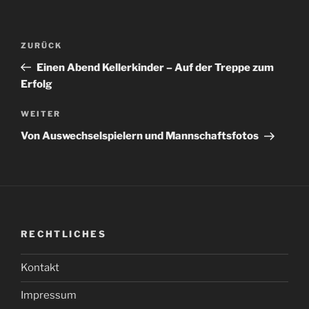
Beitragsnavigation
Vorheriger
ZURÜCK
Beitrag
Einen Abend Kellerkinder – Auf der Treppe zum
Erfolg
Nächster
WEITER
Beitrag
Von Auswechselspielern und Mannschaftsfotos
RECHTLICHES
Kontakt
Impressum