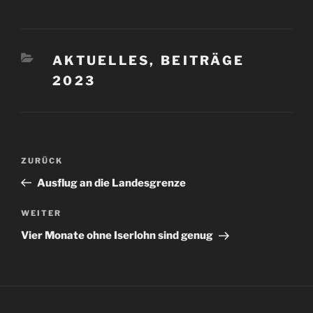
KATEGORIEN
AKTUELLES
,
BEITRÄGE
2023
Beitragsnavigation
Vorheriger
ZURÜCK
Beitrag
Ausflug an die Landesgrenze
Nächster
WEITER
Beitrag
Vier Monate ohne Iserlohn sind genug