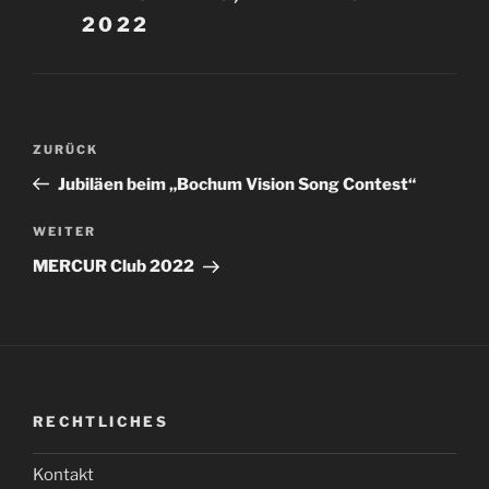
2022
Beitragsnavigation
Vorheriger
ZURÜCK
Beitrag
Jubiläen beim „Bochum Vision Song Contest“
Nächster
WEITER
Beitrag
MERCUR Club 2022
RECHTLICHES
Kontakt