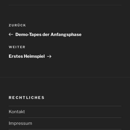
Beitragsnavigation
Vorheriger
ZURÜCK
Beitrag
Demo-Tapes der Anfangsphase
Nächster
WEITER
Beitrag
Erstes Heimspiel
RECHTLICHES
Kontakt
Impressum