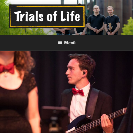
Zum
Inhalt
springen
TRIALS OF LIFE
Official Band Page
Menü