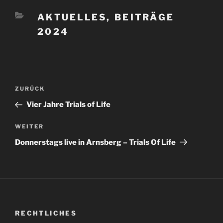
KATEGORIEN
AKTUELLES
,
BEITRÄGE
2024
Beitragsnavigation
Vorheriger
ZURÜCK
Beitrag
Vier Jahre Trials of Life
Nächster
WEITER
Beitrag
Donnerstags live in Arnsberg – Trials Of Life
RECHTLICHES