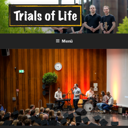
Zum
Inhalt
springen
TRIALS OF LIFE
Official Band Page
Menü