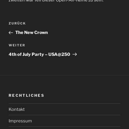
zweiten Mal Teil dieser Open-Air-Reihe zu sein.
Beitragsnavigation
Vorheriger
ZURÜCK
Beitrag
The New Crown
Nächster
WEITER
Beitrag
4th of July Party – USA@250
RECHTLICHES
Kontakt
Impressum